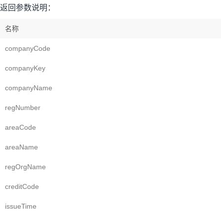
返回参数说明：
名称
companyCode
companyKey
companyName
regNumber
areaCode
areaName
regOrgName
creditCode
issueTime