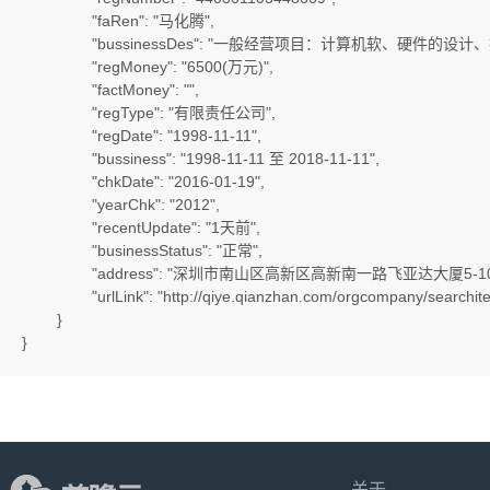
		"faRen": "马化腾",

		"bussinessDes": "一般经营项目：计算机软、硬件的设计、技术开发、销售（不含专营、专控、专卖商品及限制项目）；数据库及计算机网络服务；国内商业、物资供销业（不含专营、专控、专卖商品）；第二类增值电信业务中的信息服务业务（不含固定网电话信息服务和互联网信息服务，并按许可证B2-20090028号文办）；信息服务业务（仅限互联网信息服务业务，并按许可证粤B2-20090059号文办）；从事广告业务（法律、行政法规规定应进行广告经营审批等级的，另行办理审批登记后方可经营）；网络游戏出版运营（凭有效的新出网证（粤）字010号互联网出版许可证经营）；货物及技术进出口。许可经营项目：",

		"regMoney": "6500(万元)",

		"factMoney": "",

		"regType": "有限责任公司",

		"regDate": "1998-11-11",

		"bussiness": "1998-11-11 至 2018-11-11",

		"chkDate": "2016-01-19",

		"yearChk": "2012",

		"recentUpdate": "1天前",

		"businessStatus": "正常",

		"address": "深圳市南山区高新区高新南一路飞亚达大厦5-10楼",

		"urlLink": "http://qiye.qianzhan.com/orgcompany/searchitemdtl/09daaa18aa1758d63cee090949263587.html"

	}

}
关于