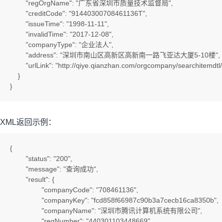
        "regOrgName": "广东省深圳市质量技术监督局",

        "creditCode": "91440300708461136T",

        "issueTime": "1998-11-11",

        "invalidTime": "2017-12-08",

        "companyType": "企业法人",

        "address": "深圳市南山区高新区高新南一路飞亚达大厦5-10楼",

        "urlLink": "http://qiye.qianzhan.com/orgcompany/searchit
    }

}
XML返回示例：
{

	"status": "200",

	"message": "查询成功",

	"result": {

		"companyCode": "708461136",

		"companyKey": "fcd858f66987c90b3a7cecb16ca8350b",

		"companyName": "深圳市腾讯计算机系统有限公司",

		"regNumber": "440301103448669",
