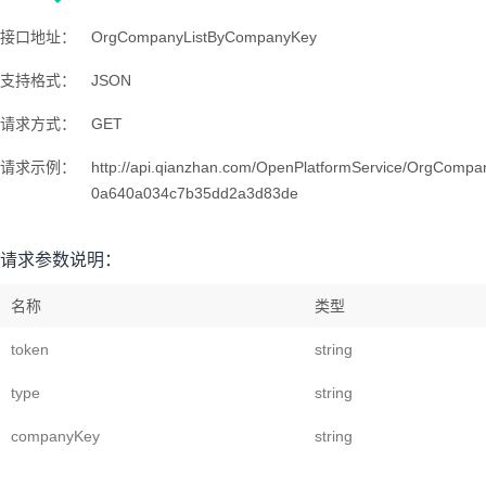
接口地址：
OrgCompanyListByCompanyKey
支持格式：
JSON
请求方式：
GET
请求示例：
http://api.qianzhan.com/OpenPlatformService/OrgCo
0a640a034c7b35dd2a3d83de
请求参数说明：
名称
类型
token
string
type
string
companyKey
string